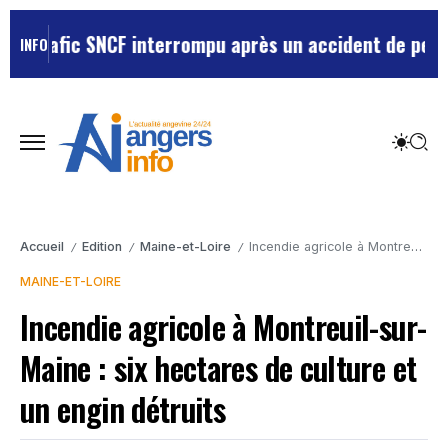
trafic SNCF interrompu après un accident de personne
INFO
Accueil
Edition
Maine-et-Loire
Incendie agricole à Montreuil-sur-Maine : six hectares de culture et un engin détruits
/
/
/
MAINE-ET-LOIRE
Incendie agricole à Montreuil-sur-
Maine : six hectares de culture et
un engin détruits