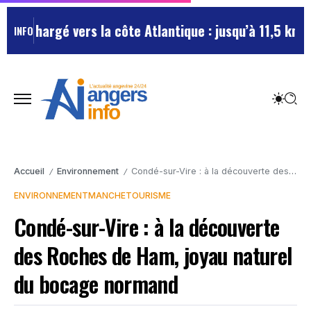
c chargé vers la côte Atlantique : jusqu’à 11,5 km de 
INFO
Accueil
Environnement
Condé-sur-Vire : à la découverte des Roches de Ham, joyau naturel du bocage normand
/
/
ENVIRONNEMENT
MANCHE
TOURISME
Condé-sur-Vire : à la découverte
des Roches de Ham, joyau naturel
du bocage normand