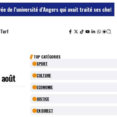
sité d’Angers qui avait traité ses chefs de “chiens”
Le
Turf
TOP CATÉGORIES
SPORT
 août
CULTURE
ECONOMIE
JUSTICE
EN DIRECT