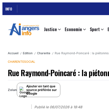
INFO
Justice
Economie
Sport
Accueil
Edition
Charente
Rue Raymond-Poincaré : la piétonnisa
/
/
/
CHARENTE
SOCIAL
Rue Raymond-Poincaré : la piétonni
Ajouter en tant que
source préférée sur
Zolan
Google
Publié le
06/07/2026 à 18:48