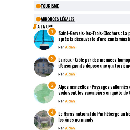
TOURISME
ANNONCES LÉGALES
A LA UNE
Saint-Gervais-les-Trois-Clochers : La
après la découverte d’une contaminat
Par
Aidan
Lairoux : Ciblé par des menaces homo
d’enseignants dépose une quatorzième
Par
Aidan
Alpes mancelles : Paysages vallonnés 
séduisent les vacanciers en quête de t
Par
Aidan
Le Haras national du Pin héberge un li
les ânes normands
Par
Aidan