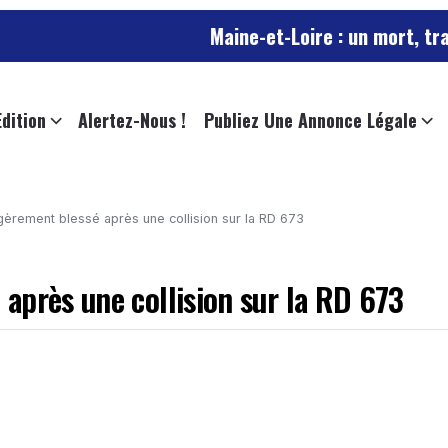
Maine-et-Loire : un mort, trafic SNCF in
Edition
Alertez-Nous !
Publiez Une Annonce Légale
èrement blessé après une collision sur la RD 673
après une collision sur la RD 673