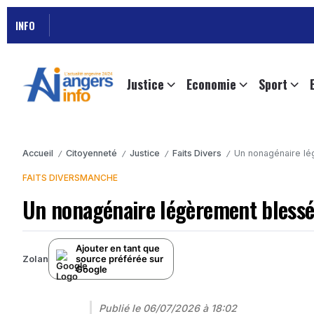
INFO
Justice
Economie
Sport
Accueil
Citoyenneté
Justice
Faits Divers
Un nonagénaire lég
/
/
/
/
FAITS DIVERS
MANCHE
Un nonagénaire légèrement blessé 
Ajouter en tant que
source préférée sur
Zolan
Google
Publié le
06/07/2026 à 18:02