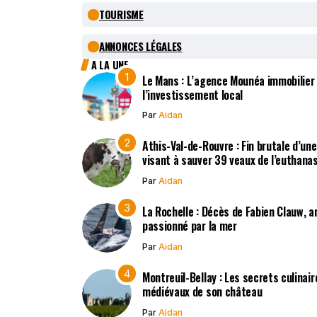
TOURISME
ANNONCES LÉGALES
A LA UNE
Le Mans : L’agence Mounéa immobilier
l’investissement local
Par
Aidan
Athis-Val-de-Rouvre : Fin brutale d’un
visant à sauver 39 veaux de l’euthana
Par
Aidan
La Rochelle : Décès de Fabien Clauw, a
passionné par la mer
Par
Aidan
Montreuil-Bellay : Les secrets culinair
médiévaux de son château
Par
Aidan