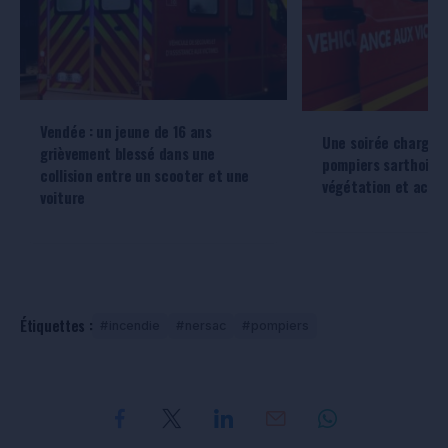
Vendée : un jeune de 16 ans
Une soirée chargée 
grièvement blessé dans une
pompiers sarthois e
collision entre un scooter et une
végétation et acci
voiture
Étiquettes :
incendie
nersac
pompiers