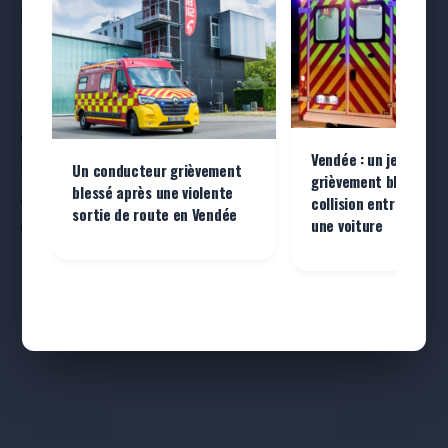
Des barrages antipollution installés
Les secours ont également mis en place des
barrages pour retenir les eaux d’extinction
chargées en hydrocarbures et en huiles.
« Les
Vendée : un jeune de 
barrages ont été efficaces »
, indiquent-ils.
Un conducteur grièvement
grièvement blessé da
blessé après une violente
Aucun rejet n’a atteint la Charente toute proche
collision entre un sc
sortie de route en Vendée
une voiture
et la navigation fluviale n’a pas été perturbée.