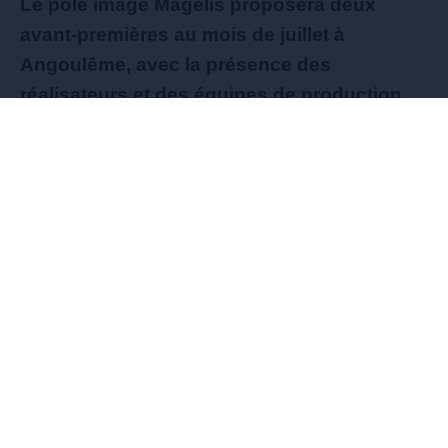
Le pôle image Magelis proposera deux
avant-premières au mois de juillet à
Angoulême, avec la présence des
réalisateurs et des équipes de production.
Une série d’animation et un long-métrage
seront dévoilés au public avant leur sortie
officielle.
Une série d’animation présentée en avant-
première
Le premier rendez-vous est fixé au mercredi 8
juillet à 14 h 30 au Cnam-Enjmin avec la
projection des cinq premiers épisodes de «
Capitaine Jim », une série d’animation produite