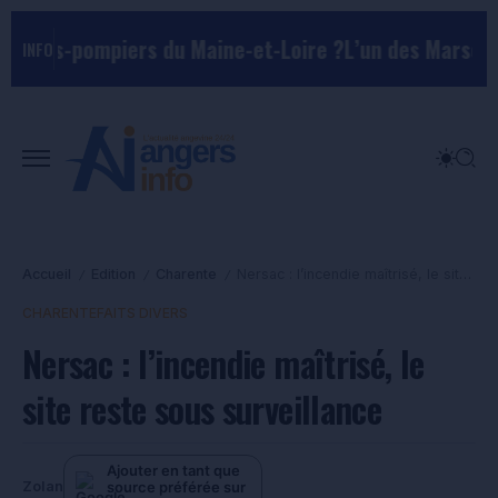
pompiers du Maine-et-Loire ?
L’un des Marseillais susp
INFO
Accueil
Edition
Charente
Nersac : l’incendie maîtrisé, le site reste sous surveillance
/
/
/
CHARENTE
FAITS DIVERS
Nersac : l’incendie maîtrisé, le
site reste sous surveillance
Ajouter en tant que
source préférée sur
Zolan