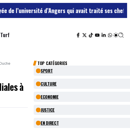
ité d’Angers qui avait traité ses chefs de “chiens”
Le 
Turf
TOP CATÉGORIES
-Ouche
SPORT
iales à
CULTURE
ECONOMIE
JUSTICE
EN DIRECT