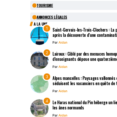
TOURISME
ANNONCES LÉGALES
A LA UNE
Saint-Gervais-les-Trois-Clochers : La
après la découverte d’une contaminat
Par
Aidan
Lairoux : Ciblé par des menaces homo
d’enseignants dépose une quatorzième
Par
Aidan
Alpes mancelles : Paysages vallonnés 
séduisent les vacanciers en quête de t
Par
Aidan
Le Haras national du Pin héberge un li
les ânes normands
Par
Aidan