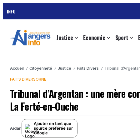
INFO
Justice
Economie
Sport
Accueil
Citoyenneté
Justice
Faits Divers
Tribunal d’Argenta
/
/
/
/
FAITS DIVERS
ORNE
Tribunal d’Argentan : une mère co
La Ferté-en-Ouche
Ajouter en tant que
source préférée sur
Aidan
Google