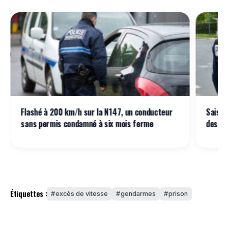
Flashé à 200 km/h sur la N147, un conducteur
Saisie
sans permis condamné à six mois ferme
des vi
Étiquettes :
excès de vitesse
gendarmes
prison