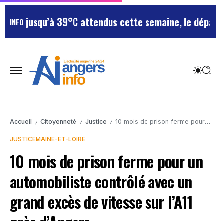
squ’à 39°C attendus cette semaine, le département res
INFO
Accueil
Citoyenneté
Justice
10 mois de prison ferme pour un automobiliste contrôlé avec un grand excès de vitesse sur l’A11 près d’Angers
/
/
/
JUSTICE
MAINE-ET-LOIRE
10 mois de prison ferme pour un
automobiliste contrôlé avec un
grand excès de vitesse sur l’A11