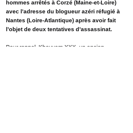
hommes arrêtés à Corzé (Maine-et-Loire)
avec l’adresse du blogueur azéri réfugié à
Nantes (Loire-Atlantique) après avoir fait
l’objet de deux tentatives d’assassinat.
Pour rappel, Khayyam XXX, un ancien
“instituteur” de 40 ans, avait été arrêté en juin
2022 au péage de Corzé (Maine-et-Loire), près
d’Angers : selon son GPS, il se rendait à
l’adresse du domicile à Nantes (Loire-
Atlantique) de Mahammad Mirzali,
qui avait
déjà fait l’objet par le passé de plusieurs
tentatives d’assassinat sur le sol français
.