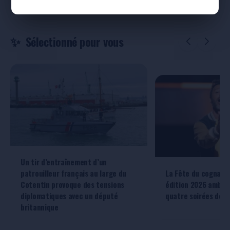
Sélectionné pour vous
Un tir d’entraînement d’un
patrouilleur français au large du
La Fête du cognac d
Cotentin provoque des tensions
édition 2026 ambiti
diplomatiques avec un député
quatre soirées de 
britannique