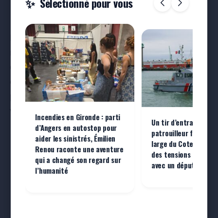
Sélectionné pour vous
Dans un contexte où de nombreux bourgs
ruraux peinent à conserver leurs commerces
de base, Courgains fait figure de symbole : la
commune choisit d’investir directement pour
préserver son tissu économique et la qualité de
vie de ses habitants.
Incendies en Gironde : parti
Un tir d’entraînement
d’Angers en autostop pour
patrouilleur français
aider les sinistrés, Émilien
large du Cotentin pr
Renou raconte une aventure
des tensions diploma
qui a changé son regard sur
avec un député brita
en partenariat avec REGIEPRO
l’humanité
Publiez
vos annonces légales
en
quelques clics
Je publie mon annonce →