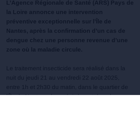
L’Agence Régionale de Santé (ARS) Pays de
la Loire annonce une intervention
préventive exceptionnelle sur l’Île de
Nantes, après la confirmation d’un cas de
dengue chez une personne revenue d’une
zone où la maladie circule.
Le traitement insecticide sera réalisé dans la
nuit du jeudi 21 au vendredi 22 août 2025,
entre 1h et 2h30 du matin, dans le quartier de
l’Île de Nantes, plus précisément dans les rues
Nadine Gordimer et Magdeleine ainsi que leurs
cours intérieures. Cette opération vise à
éliminer les moustiques tigres adultes qui
auraient pu piquer la personne infectée et