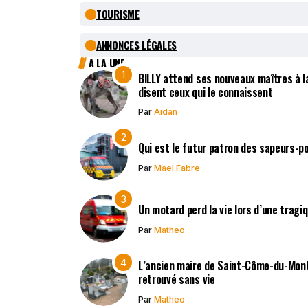
TOURISME
ANNONCES LÉGALES
A LA UNE
BILLY attend ses nouveaux maîtres à la
disent ceux qui le connaissent
Par
Aidan
Qui est le futur patron des sapeurs-p
Par
Mael Fabre
Un motard perd la vie lors d’une tragi
Par
Matheo
L’ancien maire de Saint-Côme-du-Mont,
retrouvé sans vie
Par
Matheo