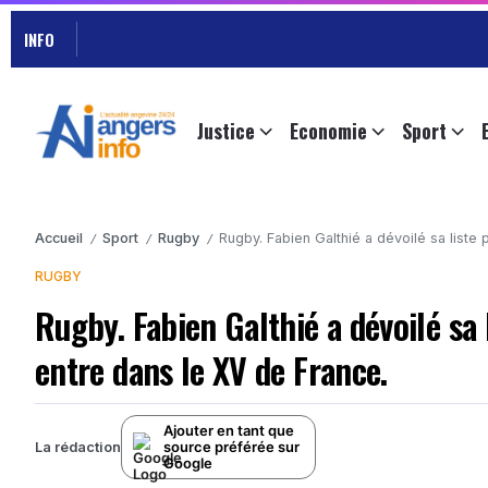
INFO
Justice
Economie
Sport
Accueil
Sport
Rugby
Rugby. Fabien Galthié a dévoilé sa list
/
/
/
RUGBY
Rugby. Fabien Galthié a dévoilé sa
entre dans le XV de France.
Ajouter en tant que
source préférée sur
La rédaction
Google