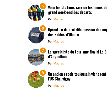
Voici les stations-service les moins c
grand week-end des départs
Par
Matheo
Opération de contrôle massive des en
des Sables-d’Olonne
Par
Matheo
Le spécialiste du tourisme fluvial Le 
d’Angoulême
Par
Matheo
Un ancien espoir toulousain vient renf
l’US Chauvigny
Par
Matheo