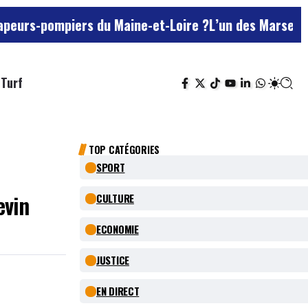
piers du Maine-et-Loire ?
L’un des Marseillais suspec
Turf
TOP CATÉGORIES
SPORT
evin
CULTURE
ECONOMIE
JUSTICE
EN DIRECT