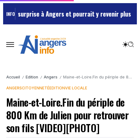
la surprise à Angers et pourrait y revenir plus souve
INFO
Accueil
Edition
Angers
Maine-et-Loire.Fin du périple de 800 Km de Julien pour retrouver son fils [VIDEO][PHOTO]
/
/
/
ANGERS
CITOYENNETÉ
EDITION
VIE LOCALE
Maine-et-Loire.Fin du périple de
800 Km de Julien pour retrouver
son fils [VIDEO][PHOTO]