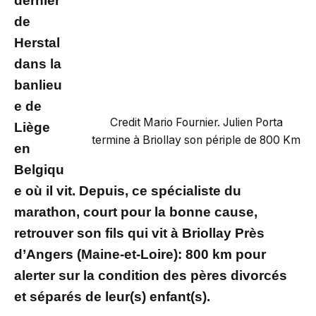
dernier
de
Herstal
dans la
banlieu
e de
Credit Mario Fournier. Julien Porta
Liège
termine à Briollay son périple de 800 Km
en
Belgiqu
e où il vit. Depuis, ce spécialiste du
marathon, court pour la bonne cause,
retrouver son fils qui vit à Briollay Près
d’Angers (Maine-et-Loire): 800 km pour
alerter sur la condition des pères divorcés
et séparés de leur(s) enfant(s).