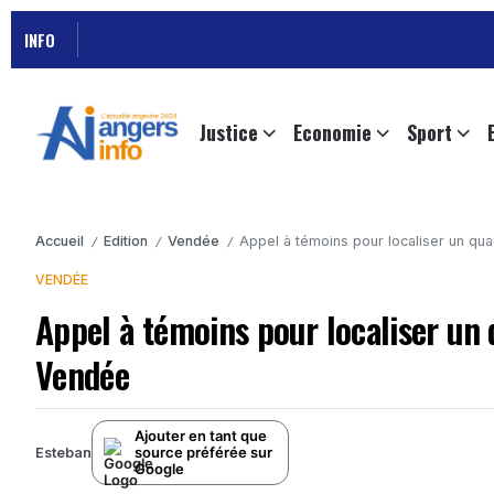
INFO
Justice
Economie
Sport
Accueil
Edition
Vendée
Appel à témoins pour localiser un q
/
/
/
VENDÉE
Appel à témoins pour localiser un
Vendée
Ajouter en tant que
source préférée sur
Esteban
Google