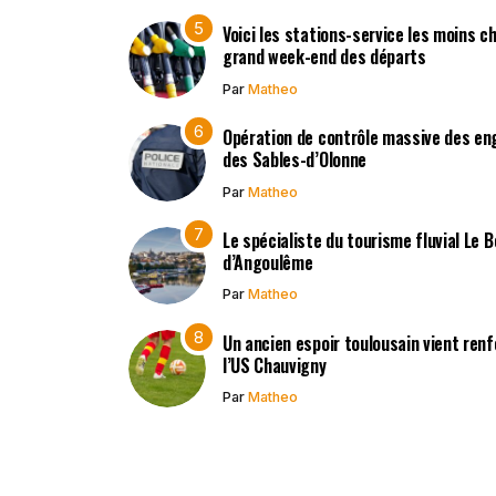
Voici les stations-service les moins c
grand week-end des départs
Par
Matheo
Opération de contrôle massive des en
des Sables-d’Olonne
Par
Matheo
Le spécialiste du tourisme fluvial Le 
d’Angoulême
Par
Matheo
Un ancien espoir toulousain vient renf
l’US Chauvigny
Par
Matheo