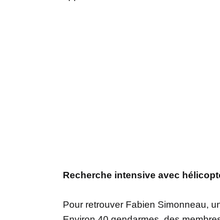
Recherche intensive avec hélicoptè
Pour retrouver Fabien Simonneau, un
Environ 40 gendarmes, des membres de