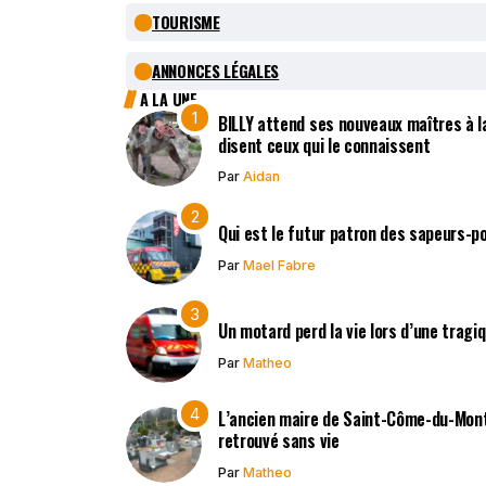
TOURISME
ANNONCES LÉGALES
A LA UNE
BILLY attend ses nouveaux maîtres à la
disent ceux qui le connaissent
Par
Aidan
Qui est le futur patron des sapeurs-p
Par
Mael Fabre
Un motard perd la vie lors d’une tragi
Par
Matheo
L’ancien maire de Saint-Côme-du-Mont,
retrouvé sans vie
Par
Matheo