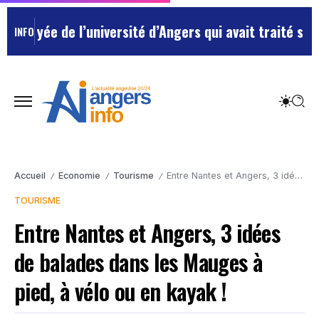
oyée de l’université d’Angers qui avait traité ses che
INFO
Accueil
Economie
Tourisme
Entre Nantes et Angers, 3 idées de balades dans les Mauges à pied, à vélo ou en kayak !
/
/
/
TOURISME
Entre Nantes et Angers, 3 idées
de balades dans les Mauges à
pied, à vélo ou en kayak !