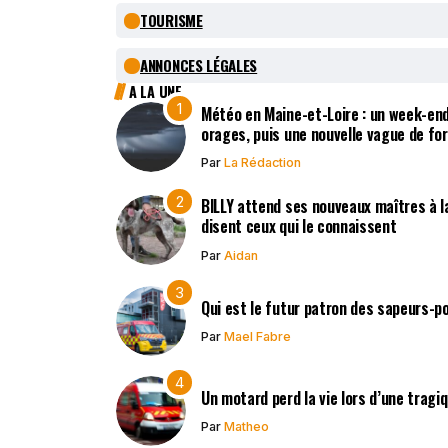
TOURISME
ANNONCES LÉGALES
A LA UNE
Météo en Maine-et-Loire : un week-end
orages, puis une nouvelle vague de fo
Par
La Rédaction
BILLY attend ses nouveaux maîtres à la
disent ceux qui le connaissent
Par
Aidan
Qui est le futur patron des sapeurs-p
Par
Mael Fabre
Un motard perd la vie lors d’une tragi
Par
Matheo