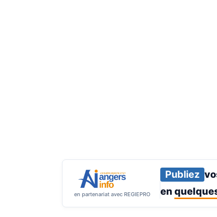
Publiez
vo
en
quelques
en partenariat avec REGIEPRO