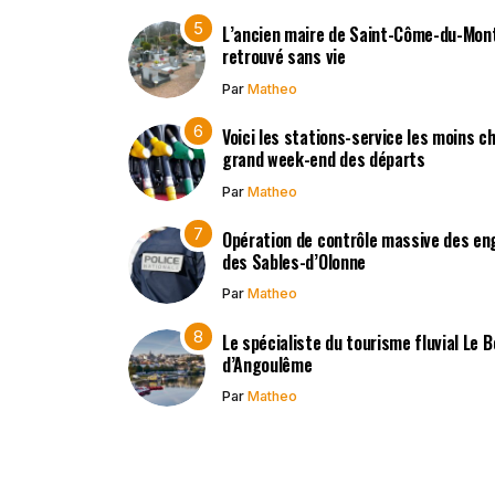
L’ancien maire de Saint-Côme-du-Mont,
retrouvé sans vie
Par
Matheo
Voici les stations-service les moins c
grand week-end des départs
Par
Matheo
Opération de contrôle massive des en
des Sables-d’Olonne
Par
Matheo
Le spécialiste du tourisme fluvial Le 
d’Angoulême
Par
Matheo