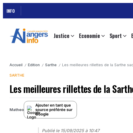
INFO
Justice
Economie
Sport
Accueil
Edition
Sarthe
Les meilleures rillettes de la Sarthe s
/
/
/
SARTHE
Les meilleures rillettes de la Sart
Ajouter en tant que
source préférée sur
Matheo
Google
Publié le
15/09/2025 à 10:47