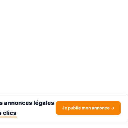
s annonces légales
Je publie mon annonce →
 clics