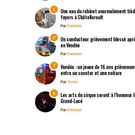
Une eau du robinet anormalement tièd
foyers à Châtellerault
Par
Esteban
Un conducteur grièvement blessé après
en Vendée
Par
Esteban
Vendée : un jeune de 16 ans grièvement
entre un scooter et une voiture
Par
Zolan
Les arts du cirque seront à l’honneur 
Grand-Lucé
Par
Esteban