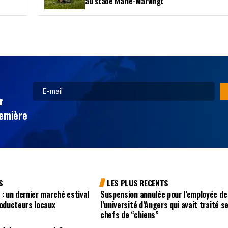
au stade Marie-Marvingt
r
remière
S
LES PLUS RECENTS
 : un dernier marché estival
Suspension annulée pour l’employée de
roducteurs locaux
l’université d’Angers qui avait traité s
chefs de “chiens”