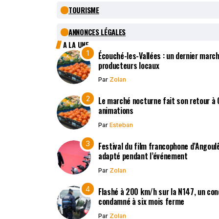
TOURISME
ANNONCES LÉGALES
A LA UNE
Écouché-les-Vallées : un dernier march
producteurs locaux
Par
Zolan
Le marché nocturne fait son retour à
animations
Par
Esteban
Festival du film francophone d’Angoulê
adapté pendant l’événement
Par
Zolan
Flashé à 200 km/h sur la N147, un co
condamné à six mois ferme
Par
Zolan