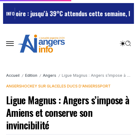
-Loire : jusqu’à 39°C attendus cette semaine, le dépa
INFO
Accueil
Edition
Angers
Ligue Magnus : Angers s’impose à Amiens et conserve son invincibilité
/
/
/
ANGERS
HOCKEY SUR GLACE
LES DUCS D'ANGERS
SPORT
Ligue Magnus : Angers s’impose à
Amiens et conserve son
invincibilité