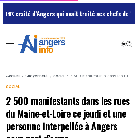
ersité d’Angers qui avait traité ses chefs de “chiens”
INFO
Accueil
Citoyenneté
Social
2 500 manifestants dans les rues du Maine-et-Loire ce jeudi et une personne interpellée à Angers pour port d’arme.
/
/
/
SOCIAL
2 500 manifestants dans les rues
du Maine-et-Loire ce jeudi et une
personne interpellée à Angers