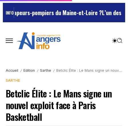
s sapeurs-pompiers du Maine-et-Loire ?
L’un des Marsei
INFO
Accueil
Edition
Sarthe
Betclic Élite : Le Mans signe un nouvel exploit face à Paris Basketball
/
/
/
SARTHE
Betclic Élite : Le Mans signe un
nouvel exploit face à Paris
Basketball