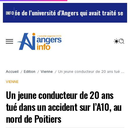
e de l’université d’Angers qui avait traité ses chefs 
INFO
Accueil
Edition
Vienne
Un jeune conducteur de 20 ans tué dans un accident sur l’A10, au nord de Poitiers
/
/
/
VIENNE
Un jeune conducteur de 20 ans
tué dans un accident sur l’A10, au
nord de Poitiers