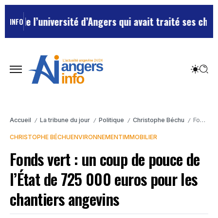
 l’université d’Angers qui avait traité ses chefs de “
INFO
Accueil
La tribune du jour
Politique
Christophe Béchu
Fonds vert : un coup de pouce de l’État de 725 000 euros pour les chantiers angevins
/
/
/
/
CHRISTOPHE BÉCHU
ENVIRONNEMENT
IMMOBILIER
Fonds vert : un coup de pouce de
l’État de 725 000 euros pour les
chantiers angevins