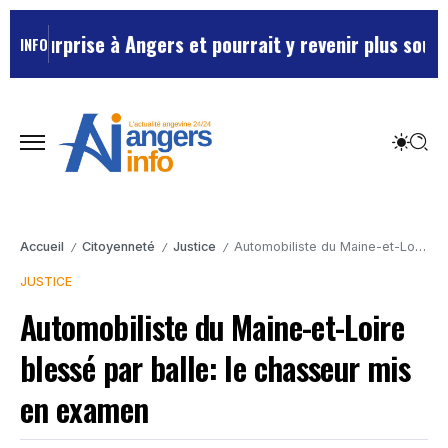
urprise à Angers et pourrait y revenir plus souvent …
INFO
Accueil
Citoyenneté
Justice
Automobiliste du Maine-et-Loire blessé par balle: le chasseur mis en examen
/
/
/
JUSTICE
Automobiliste du Maine-et-Loire
blessé par balle: le chasseur mis
en examen