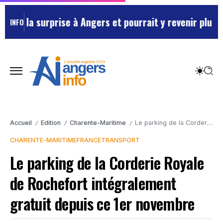
 la surprise à Angers et pourrait y revenir plus souv
INFO
Accueil
Edition
Charente-Maritime
Le parking de la Corderie Royale de Rochefort intégralement gratuit depuis ce 1er novembre
/
/
/
CHARENTE-MARITIME
FRANCE
TRANSPORT
Le parking de la Corderie Royale
de Rochefort intégralement
gratuit depuis ce 1er novembre