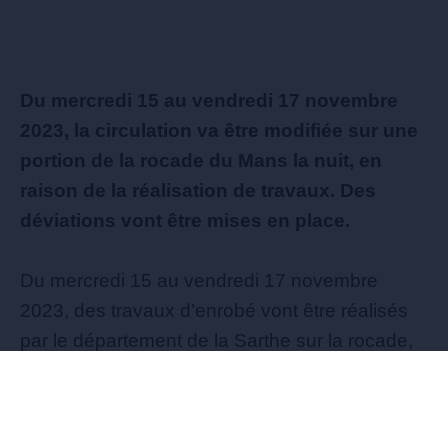
Du mercredi 15 au vendredi 17 novembre
2023, la circulation va être modifiée sur une
portion de la rocade du Mans la nuit, en
raison de la réalisation de travaux. Des
déviations vont être mises en place.
Du mercredi 15 au vendredi 17 novembre
2023, des travaux d’enrobé vont être réalisés
par le département de la Sarthe sur la rocade,
plus exactement au niveau de Le Mans-
Université, sur la route départementale 338. La
circulation y sera fermée ponctuellement sur