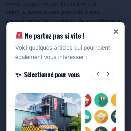
cessé jusqu’à ce que la clairière soit
vidée.
« Nous avons procédé à une
cinquantaine de contrôles de stupéfiants et
×
d’alcool auprès des conducteurs. Aucun ne
Ne partez pas si vite !
s’est révélé positif. C’est important à
Voici quelques articles qui pourraient
souligner »
,
reconnaît le capitaine Danois qui
ajoute également que le terrain a été rendu
également vous intéresser :
propre et sans être endommagé.
Sélectionné pour vous