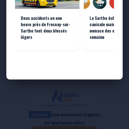
Deux accidents en une
La Sarthe échappe à 
heure près de Fresnay-sur-
canicule mais reste s
Sarthe font deux blessés
menace des orages c
légers
semaine
en partenariat avec REGIEPRO
Publiez
vos annonces légales
en
quelques clics