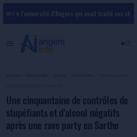
université d’Angers qui avait traité ses chefs de “chi
INFO
Accueil
Citoyenneté
Justice
Faits Divers
Une cinquantaine de contrôles de stupéfiants et d’alcool négatifs après une rave party en Sarthe
/
/
/
/
FAITS DIVERS
JUSTICE
SARTHE
Une cinquantaine de contrôles de
stupéfiants et d’alcool négatifs
après une rave party en Sarthe