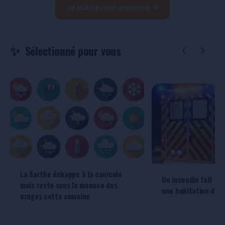
Je publie mon annonce →
Sélectionné pour vous
La Sarthe échappe à la canicule
Un incendie fait de
mais reste sous la menace des
une habitation de 
orages cette semaine