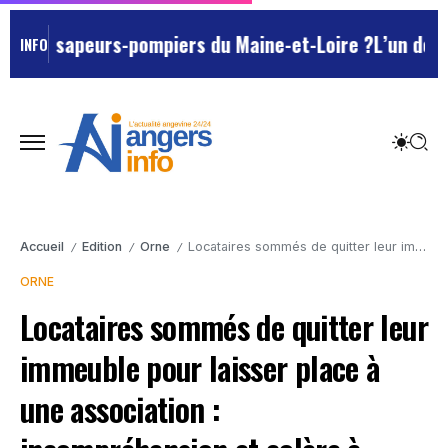
des sapeurs-pompiers du Maine-et-Loire ?
L’un des Mars
INFO
Accueil
Edition
Orne
Locataires sommés de quitter leur immeuble pour laisser place à une association : incompréhension et colère à L’Aigle
/
/
/
ORNE
Locataires sommés de quitter leur
immeuble pour laisser place à
une association :