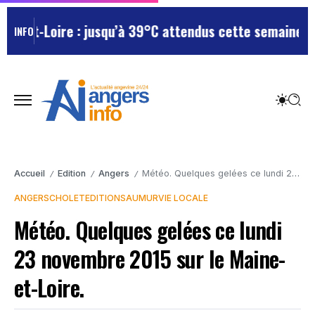
e-et-Loire : jusqu’à 39°C attendus cette semaine, le 
INFO
Accueil
Edition
Angers
Météo. Quelques gelées ce lundi 23 novembre 2015 sur le Maine-et-Loire.
/
/
/
ANGERS
CHOLET
EDITION
SAUMUR
VIE LOCALE
Météo. Quelques gelées ce lundi
23 novembre 2015 sur le Maine-
et-Loire.