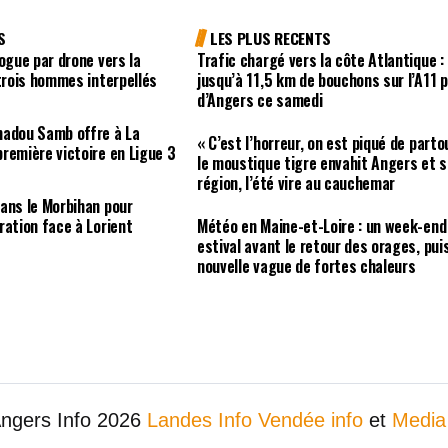
S
LES PLUS RECENTS
ogue par drone vers la
Trafic chargé vers la côte Atlantique :
 trois hommes interpellés
jusqu’à 11,5 km de bouchons sur l’A11 
d’Angers ce samedi
madou Samb offre à La
« C’est l’horreur, on est piqué de partou
remière victoire en Ligue 3
le moustique tigre envahit Angers et s
région, l’été vire au cauchemar
ans le Morbihan pour
ration face à Lorient
Météo en Maine-et-Loire : un week-end
estival avant le retour des orages, pui
nouvelle vague de fortes chaleurs
Angers Info 2026
Landes Info
Vendée info
et
Media