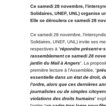
Ce samedi 28 novembre, l’intersyn
Solidaires, UNEF, UNL) organise une
Elle se déroulera ce samedi 28 nov
Ce samedi 28 novembre, l’intersyndi
Solidaires, UNEF, UNL) invite ses me
respectives à “
répondre présent·e·s 
rassemblement ce samedi 28 nove
jardin du Mail à Angers
“. La proposi
première lecture à l’Assemblée, “
prév
essentielle dans un état de droit, d
l’ordre, alors que ces dernières a
journalistes ou de simples citoyen
violations des droits humains
” expl
l’ordre “
un cadre trop large pour fil