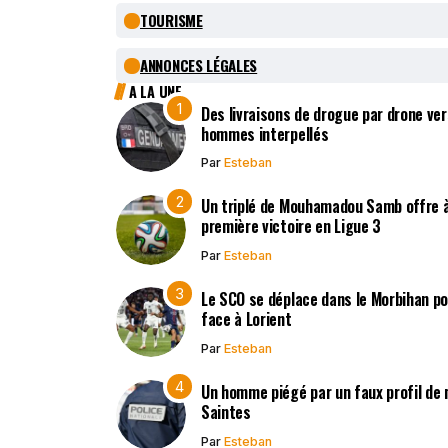
TOURISME
ANNONCES LÉGALES
A LA UNE
Des livraisons de drogue par drone vers
hommes interpellés
Par
Esteban
Un triplé de Mouhamadou Samb offre à
première victoire en Ligue 3
Par
Esteban
Le SCO se déplace dans le Morbihan po
face à Lorient
Par
Esteban
Un homme piégé par un faux profil de m
Saintes
Par
Esteban