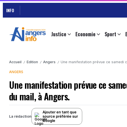
INFO
Justice
Economie
Sport
Accueil
Edition
Angers
Une manifestation prévue ce samedi con
/
/
/
ANGERS
Une manifestation prévue ce samedi
du mail, à Angers.
Ajouter en tant que
source préférée sur
La rédaction
Google