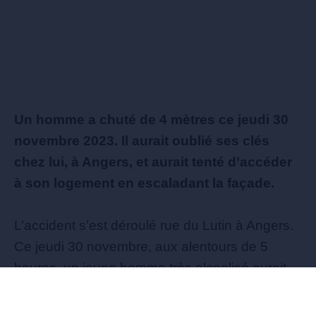
Un homme a chuté de 4 mètres ce jeudi 30
novembre 2023. Il aurait oublié ses clés
chez lui, à Angers, et aurait tenté d’accéder
à son logement en escaladant la façade.
L’accident s’est déroulé rue du Lutin à Angers.
Ce jeudi 30 novembre, aux alentours de 5
heures, un jeune homme très alcoolisé aurait
tenté d’escalader la façade de son logement. Il
aurait oublié ses clés à l’intérieur de sa maison