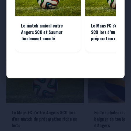
en
quelques clics
Je publie mon annonce →
Le match amical entre
Le Mans FC s’offre An
Angers SCO et Saumur
SCO lors d’un match 
finalement annulé
préparation riche en
Sélectionné pour vous
Le Mans FC s’offre Angers SCO lors
Fortes chaleurs : tr
d’un match de préparation riche en
baigner en toute sé
buts
d’Angers