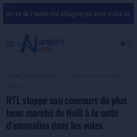
de l’université d’Angers qui avait traité ses chefs de
INFO
Accueil
Edition
Angers
RTL stoppe son concours du plus beau marché de Noël à la suite d’anomalies dans les votes
/
/
/
ANGERS
RTL stoppe son concours du plus
beau marché de Noël à la suite
d’anomalies dans les votes