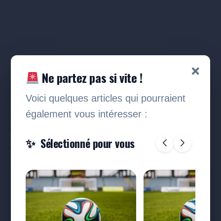
×
Ne partez pas si vite !
Voici quelques articles qui pourraient
également vous intéresser :
Toutes les villes sélectionnées sont donc
vainqueurs : Colmar, Metz, La Garde, Amiens,
Sélectionné pour vous
Angers, Bayonne, Albi et Thonon-les-Bains.
en partenariat avec REGIEPRO
Publiez
vos annonces légales