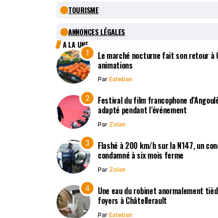
TOURISME
ANNONCES LÉGALES
A LA UNE
Le marché nocturne fait son retour à
animations
Par
Esteban
Festival du film francophone d’Angoulê
adapté pendant l’événement
Par
Zolan
Flashé à 200 km/h sur la N147, un co
condamné à six mois ferme
Par
Zolan
Une eau du robinet anormalement tièd
foyers à Châtellerault
Par
Esteban