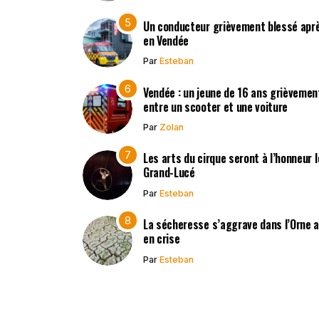
Un conducteur grièvement blessé après
en Vendée
Par
Esteban
Vendée : un jeune de 16 ans grièvement
entre un scooter et une voiture
Par
Zolan
Les arts du cirque seront à l’honneur 
Grand-Lucé
Par
Esteban
La sécheresse s’aggrave dans l’Orne 
en crise
Par
Esteban