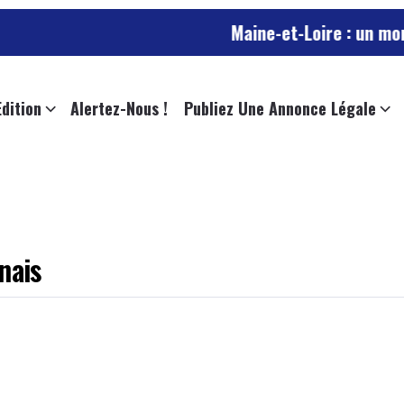
Maine-et-Loire : un mort, trafic
Edition
Alertez-Nous !
Publiez Une Annonce Légale
enais