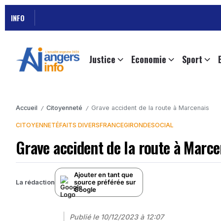
INFO
Justice
Economie
Sport
Accueil
Citoyenneté
Grave accident de la route à Marcenais
/
/
CITOYENNETÉ
FAITS DIVERS
FRANCE
GIRONDE
SOCIAL
Grave accident de la route à Marc
Ajouter en tant que
source préférée sur
La rédaction
Google
Publié le
10/12/2023 à 12:07