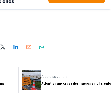
 clics
Article suivant
lême
Attention aux crues des rivières en Charente