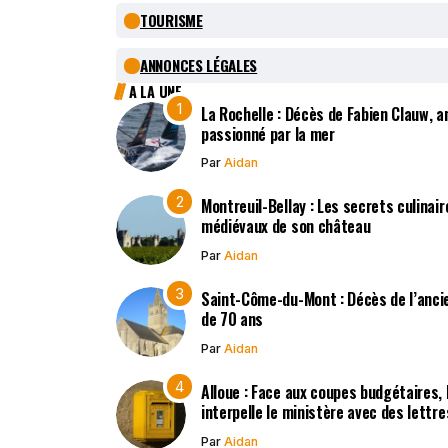
TOURISME
ANNONCES LÉGALES
A LA UNE
La Rochelle : Décès de Fabien Clauw, a
passionné par la mer
Par
Aidan
Montreuil-Bellay : Les secrets culinair
médiévaux de son château
Par
Aidan
Saint-Côme-du-Mont : Décès de l’ancie
de 70 ans
Par
Aidan
Alloue : Face aux coupes budgétaires,
interpelle le ministère avec des lettr
Par
Aidan