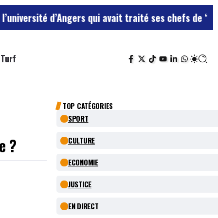
té d’Angers qui avait traité ses chefs de “chiens”
Le t
Turf
TOP CATÉGORIES
SPORT
e ?
CULTURE
ECONOMIE
JUSTICE
EN DIRECT