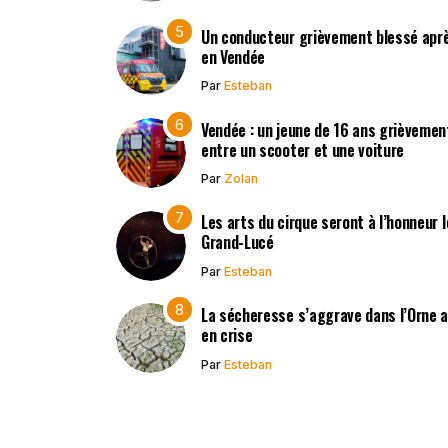
Un conducteur grièvement blessé après
en Vendée
Par
Esteban
Vendée : un jeune de 16 ans grièvement
entre un scooter et une voiture
Par
Zolan
Les arts du cirque seront à l’honneur 
Grand-Lucé
Par
Esteban
La sécheresse s’aggrave dans l’Orne 
en crise
Par
Esteban