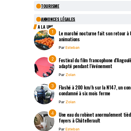
TOURISME
ANNONCES LÉGALES
A LA UNE
Le marché nocturne fait son retour à
animations
Par
Esteban
Festival du film francophone d’Angoulê
adapté pendant l’événement
Par
Zolan
Flashé à 200 km/h sur la N147, un co
condamné à six mois ferme
Par
Zolan
Une eau du robinet anormalement tièd
foyers à Châtellerault
Par
Esteban