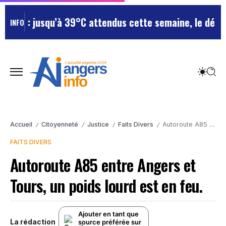
: jusqu’à 39°C attendus cette semaine, le département
INFO
Accueil
Citoyenneté
Justice
Faits Divers
Autoroute A85 entre Angers et Tours, un poids lourd est en feu.
/
/
/
/
FAITS DIVERS
Autoroute A85 entre Angers et
Tours, un poids lourd est en feu.
Ajouter en tant que
La rédaction
source préférée sur