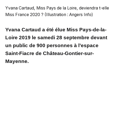
Yvana Cartaud, Miss Pays de la Loire, deviendra t-elle
Miss France 2020 ? (Illustration : Angers Info)
Yvana Cartaud a été élue Miss Pays-de-la-
Loire 2019 le samedi 28 septembre devant
un public de 900 personnes à l’espace
Saint-Fiacre de Château-Gontier-sur-
Mayenne.
Cette lycéenne de 18 ans espère succéder à
Vaimalama Chaves le 14 décembre prochain à
Marseille lors de la grande élection nationale
Miss France.