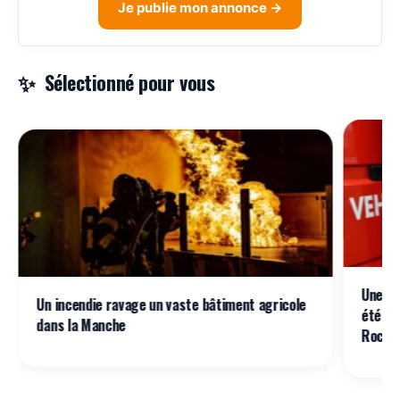
Je publie mon annonce →
Sélectionné pour vous
Une cy
Un incendie ravage un vaste bâtiment agricole
été pe
dans la Manche
Rochel