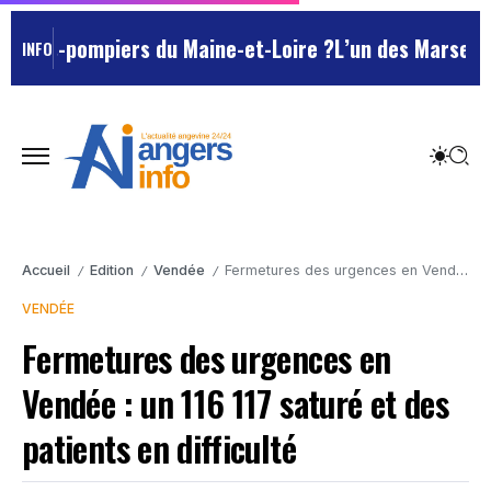
s-pompiers du Maine-et-Loire ?
L’un des Marseillais su
INFO
Accueil
Edition
Vendée
Fermetures des urgences en Vendée : un 116 117 saturé et des patients en difficulté
/
/
/
VENDÉE
Fermetures des urgences en
Vendée : un 116 117 saturé et des
patients en difficulté