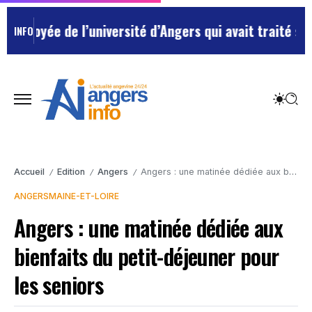
loyée de l’université d’Angers qui avait traité ses ch
INFO
Accueil
Edition
Angers
Angers : une matinée dédiée aux bienfaits du petit-déjeuner pour les seniors
/
/
/
ANGERS
MAINE-ET-LOIRE
Angers : une matinée dédiée aux
bienfaits du petit-déjeuner pour
les seniors