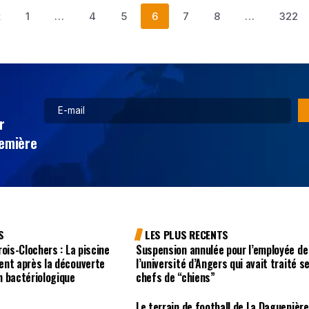
t
1
…
4
5
6
7
8
…
322
r
remière
S
LES PLUS RECENTS
ois-Clochers : La piscine
Suspension annulée pour l’employée de
ent après la découverte
l’université d’Angers qui avait traité s
n bactériologique
chefs de “chiens”
Le terrain de football de La Daguenière