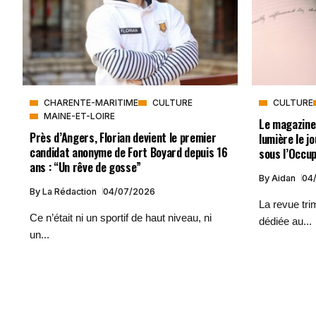
CHARENTE-MARITIME
CULTURE
CULTURE
MAINE-ET-LOIRE
Le magazine
Près d’Angers, Florian devient le premier
lumière le j
candidat anonyme de Fort Boyard depuis 16
sous l’Occu
ans : “Un rêve de gosse”
By
Aidan
04
By
La Rédaction
04/07/2026
La revue tri
Ce n’était ni un sportif de haut niveau, ni
dédiée au...
un...