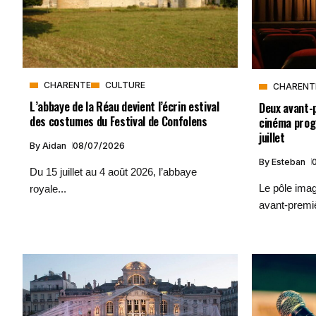
CHARENTE
CULTURE
CHARENT
L’abbaye de la Réau devient l’écrin estival
Deux avant-
des costumes du Festival de Confolens
cinéma pro
juillet
By
Aidan
08/07/2026
By
Esteban
Du 15 juillet au 4 août 2026, l’abbaye
Le pôle ima
royale...
avant-premiè