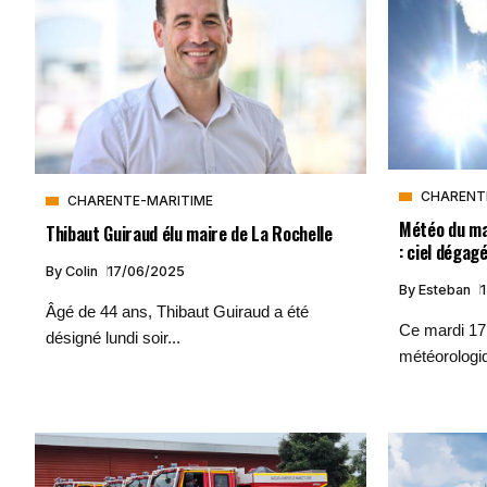
CHARENT
CHARENTE-MARITIME
Météo du mar
Thibaut Guiraud élu maire de La Rochelle
: ciel dégag
By
Colin
17/06/2025
By
Esteban
Âgé de 44 ans, Thibaut Guiraud a été
Ce mardi 17 
désigné lundi soir...
météorologiq