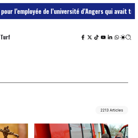
yée de l’université d’Angers qui avait traité ses chef
Turf
2213 Articles