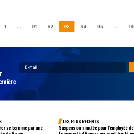
1
…
91
92
93
94
95
…
18
r
remière
S
LES PLUS RECENTS
rer se termine par une
Suspension annulée pour l’employée de
rès de Royan
l’université d’Angers qui avait traité s