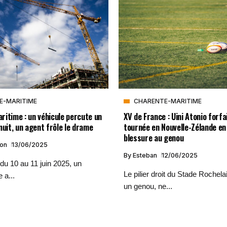
E-MARITIME
CHARENTE-MARITIME
itime : un véhicule percute un
XV de France : Uini Atonio forfa
nuit, un agent frôle le drame
tournée en Nouvelle-Zélande en
blessure au genou
ion
13/06/2025
By
Esteban
12/06/2025
 du 10 au 11 juin 2025, un
Le pilier droit du Stade Rochela
 a...
un genou, ne...