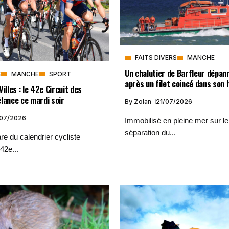
FAITS DIVERS
MANCHE
Un chalutier de Barfleur dépan
E
MANCHE
SPORT
après un filet coincé dans son 
illes : le 42e Circuit des
lance ce mardi soir
By
Zolan
21/07/2026
/07/2026
Immobilisé en pleine mer sur le 
séparation du...
e du calendrier cycliste
42e...