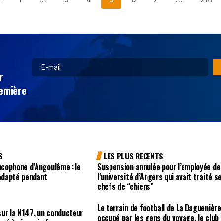
r
remière
S
LES PLUS RECENTS
ancophone d’Angoulême : le
Suspension annulée pour l’employée de
 adapté pendant
l’université d’Angers qui avait traité s
chefs de “chiens”
Le terrain de football de La Daguenière
ur la N147, un conducteur
occupé par les gens du voyage, le club