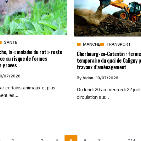
SANTE
MANCHE
TRANSPORT
he, la « maladie du rat » reste
Cherbourg-en-Cotentin : ferme
ace au risque de formes
temporaire du quai de Caligny 
s graves
travaux d’aménagement
0/07/2026
By
Aidan
19/07/2026
ar certains animaux et plus
Du lundi 20 au mercredi 22 juill
ent les...
circulation sur...
t
1
…
3
4
5
6
7
…
214