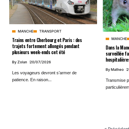
MANCHE
TRANSPORT
Trains entre Cherbourg et Paris : des
MANCHE
trajets fortement allongés pendant
Dans la Manc
plusieurs week-ends cet été
surveillée f
hospitalière
By
Zolan
20/07/2026
By
Matheo
2
Les voyageurs devront s’armer de
patience. En raison...
Transmise p
particulièrem
« Précéden