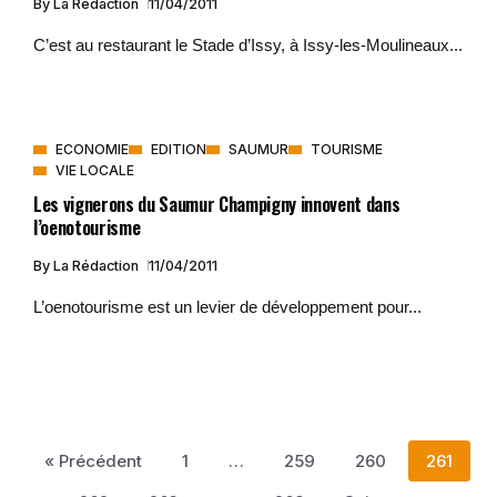
By
La Rédaction
11/04/2011
C’est au restaurant le Stade d’Issy, à Issy-les-Moulineaux...
ECONOMIE
EDITION
SAUMUR
TOURISME
VIE LOCALE
Les vignerons du Saumur Champigny innovent dans
l’oenotourisme
By
La Rédaction
11/04/2011
L’oenotourisme est un levier de développement pour...
« Précédent
1
…
259
260
261