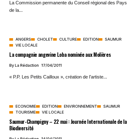
La Commission permanente du Conseil régional des Pays
de la...
ANGERS
CHOLET
CULTURE
EDITION
SAUMUR
VIE LOCALE
La compagnie angevine Loba nominée aux Molières
By
La Rédaction
17/04/2011
« P.P. Les Petits Cailloux », création de l’artiste...
ECONOMIE
EDITION
ENVIRONNEMENT
SAUMUR
TOURISME
VIE LOCALE
Saumur-Champigny – 22 mai : Journée Internationale de la
Biodiversité
By
La Rédaction
14/04/2011