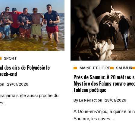
SPORT
 des airs de Polynésie le
MAINE-ET-LOIRE
SAUMUR
week-end
Près de Saumur. À 20 mètres so
Mystère des Faluns rouvre ave
ion
29/01/2026
tableau poétique
ura jamais été aussi proche du
By
La Rédaction
28/01/2026
s...
À Doué-en-Anjou, à quinze min
Saumur, les caves...