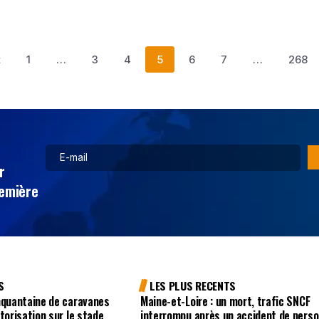
t
1
…
3
4
5
6
7
…
268
r
remière
S
LES PLUS RECENTS
nquantaine de caravanes
Maine-et-Loire : un mort, trafic SNCF
torisation sur le stade
interrompu après un accident de pers