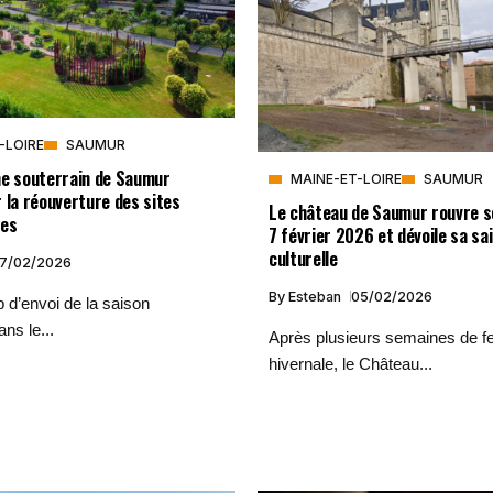
-LOIRE
SAUMUR
ne souterrain de Saumur
MAINE-ET-LOIRE
SAUMUR
 la réouverture des sites
Le château de Saumur rouvre s
ues
7 février 2026 et dévoile sa sa
culturelle
7/02/2026
By
Esteban
05/02/2026
p d’envoi de la saison
ans le...
Après plusieurs semaines de f
hivernale, le Château...