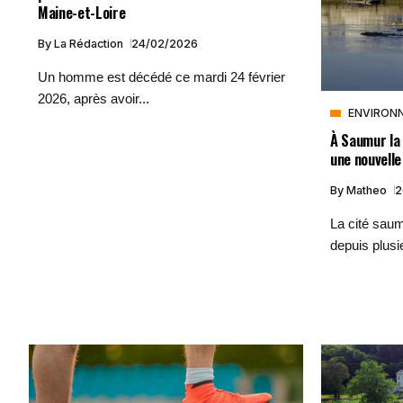
Maine-et-Loire
By
La Rédaction
24/02/2026
Un homme est décédé ce mardi 24 février
2026, après avoir...
ENVIRON
À Saumur la 
une nouvell
By
Matheo
2
La cité saum
depuis plusie