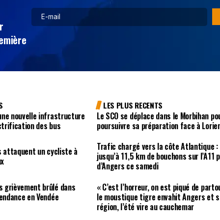
r
remière
S
LES PLUS RECENTS
ne nouvelle infrastructure
Le SCO se déplace dans le Morbihan po
ctrification des bus
poursuivre sa préparation face à Lorie
Trafic chargé vers la côte Atlantique :
s attaquent un cycliste à
jusqu’à 11,5 km de bouchons sur l’A11 
ux
d’Angers ce samedi
 grièvement brûlé dans
« C’est l’horreur, on est piqué de partou
pendance en Vendée
le moustique tigre envahit Angers et s
région, l’été vire au cauchemar