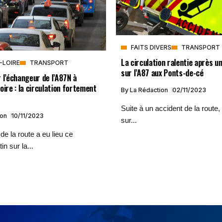
FAITS DIVERS
TRANSPORT
La circulation ralentie après u
-LOIRE
TRANSPORT
sur l’A87 aux Ponts-de-cé
 l’échangeur de l’A87N à
oire : la circulation fortement
By
La Rédaction
02/11/2023
Suite à un accident de la route, 
ion
10/11/2023
sur...
de la route a eu lieu ce
n sur la...