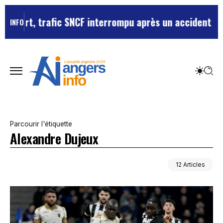
ic SNCF interrompu après un accident de personne
Viol
INFO
Parcourir l'étiquette
Alexandre Dujeux
12 Articles