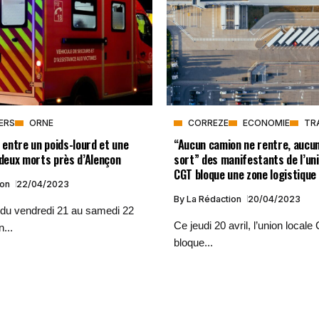
VERS
ORNE
CORREZE
ECONOMIE
TR
n entre un poids-lourd et une
“Aucun camion ne rentre, aucu
 deux morts près d’Alençon
sort” des manifestants de l’uni
CGT bloque une zone logistique
ion
22/04/2023
By
La Rédaction
20/04/2023
 du vendredi 21 au samedi 22
Ce jeudi 20 avril, l’union local
n...
bloque...