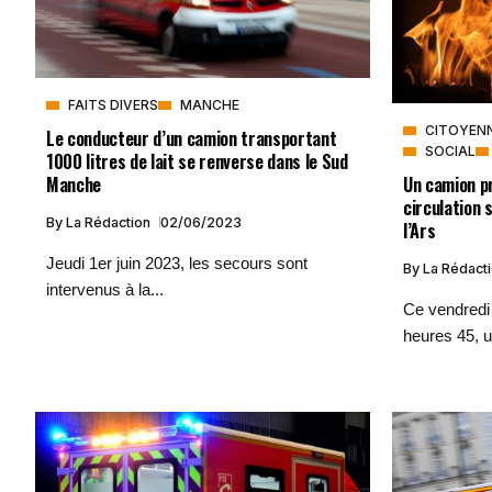
FAITS DIVERS
MANCHE
CITOYEN
Le conducteur d’un camion transportant
SOCIAL
1000 litres de lait se renverse dans le Sud
Un camion p
Manche
circulation s
By
La Rédaction
02/06/2023
l’Ars
Jeudi 1er juin 2023, les secours sont
By
La Rédact
intervenus à la...
Ce vendredi 
heures 45, u