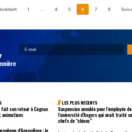
récédent
1
…
4
5
6
7
8
Suiv
r
remière
S
LES PLUS RECENTS
 fait son retour à Cognac
Suspension annulée pour l’employée de
t animations
l’université d’Angers qui avait traité s
chefs de “chiens”
ancophone d’Angoulême : le