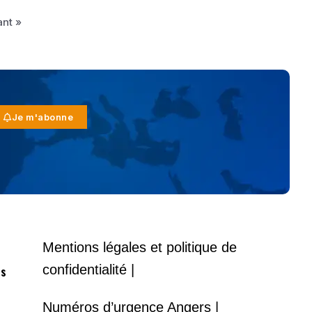
ant »
Je m'abonne
Mentions légales et politique de
confidentialité |
es
Numéros d’urgence Angers |