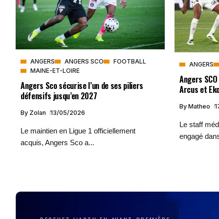
ANGERS
ANGERS SCO
FOOTBALL
ANGERS
MAINE-ET-LOIRE
Angers SCO :
Angers Sco sécurise l’un de ses piliers
Arcus et Eko
défensifs jusqu’en 2027
By
Matheo
1
By
Zolan
13/05/2026
Le staff méd
Le maintien en Ligue 1 officiellement
engagé dans
acquis, Angers Sco a...