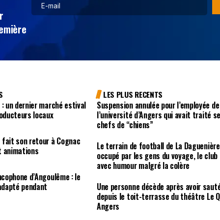
r
remière
S
LES PLUS RECENTS
 : un dernier marché estival
Suspension annulée pour l’employée de
roducteurs locaux
l’université d’Angers qui avait traité s
chefs de “chiens”
 fait son retour à Cognac
Le terrain de football de La Daguenière
t animations
occupé par les gens du voyage, le club
avec humour malgré la colère
ancophone d’Angoulême : le
 adapté pendant
Une personne décède après avoir saut
depuis le toit-terrasse du théâtre Le Q
Angers