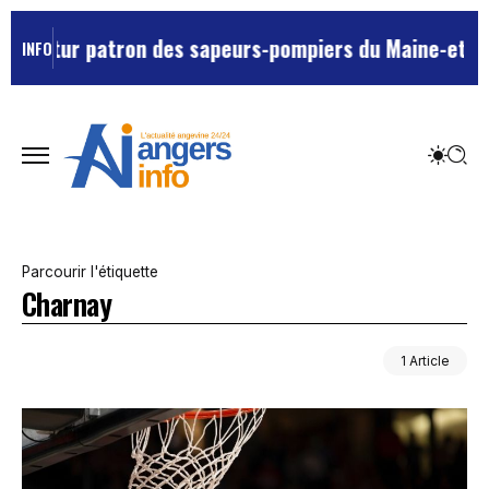
le futur patron des sapeurs-pompiers du Maine-et-Loir
INFO
Parcourir l'étiquette
Charnay
1 Article