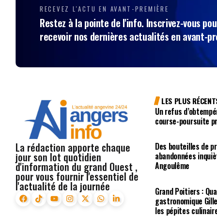
RECEVEZ L'ACTU EN AVANT-PREMIÈRE
Restez à la pointe de l'info. Inscrivez-vous pou
recevoir nos dernières actualités en avant-p
LES PLUS RÉCENT
Un refus d’obtempé
course-poursuite p
La rédaction apporte chaque
Des bouteilles de p
jour son lot quotidien
abandonnées inquiè
d'information du grand Ouest ,
Angoulême
pour vous fournir l'essentiel de
l'actualité de la journée
Grand Poitiers : Qua
gastronomique Gill
les pépites culinair