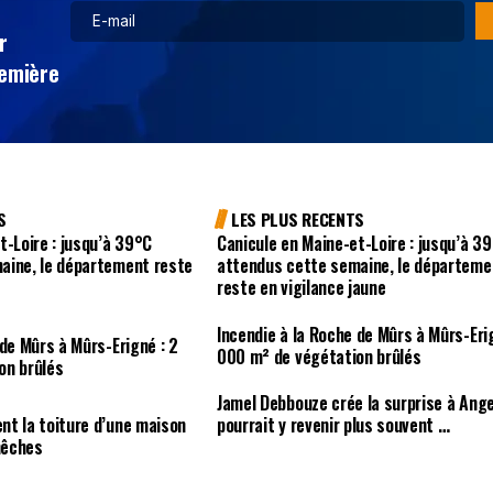
r
remière
S
LES PLUS RECENTS
t-Loire : jusqu’à 39°C
Canicule en Maine-et-Loire : jusqu’à 3
aine, le département reste
attendus cette semaine, le départeme
reste en vigilance jaune
Incendie à la Roche de Mûrs à Mûrs-Eri
 de Mûrs à Mûrs-Erigné : 2
000 m² de végétation brûlés
on brûlés
Jamel Debbouze crée la surprise à Ang
nt la toiture d’une maison
pourrait y revenir plus souvent …
nêches