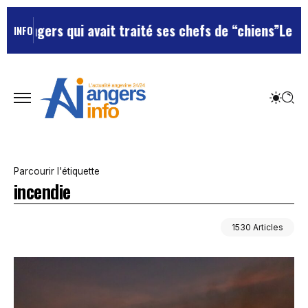
 avait traité ses chefs de “chiens”
Le terrain de footb
INFO
Parcourir l'étiquette
incendie
1530 Articles