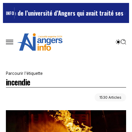
niversité d’Angers qui avait traité ses chefs de “chi
INFO
Parcourir l'étiquette
incendie
1530 Articles