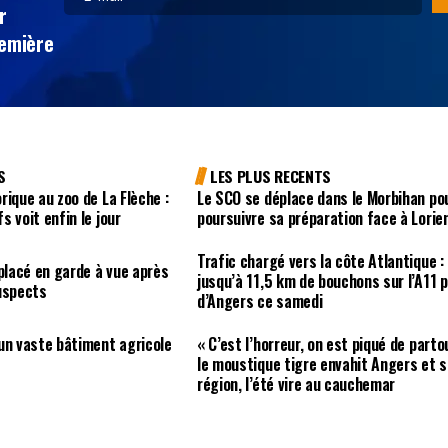
r
remière
S
LES PLUS RECENTS
rique au zoo de La Flèche :
Le SCO se déplace dans le Morbihan po
 voit enfin le jour
poursuivre sa préparation face à Lorie
Trafic chargé vers la côte Atlantique :
 placé en garde à vue après
jusqu’à 11,5 km de bouchons sur l’A11 
uspects
d’Angers ce samedi
un vaste bâtiment agricole
« C’est l’horreur, on est piqué de partou
le moustique tigre envahit Angers et s
région, l’été vire au cauchemar