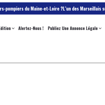
pompiers du Maine-et-Loire ?
L’un des Marseillais susp
Edition
Alertez-Nous !
Publiez Une Annonce Légale