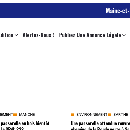
Maine-et-Loire 
Edition
Alertez-Nous !
Publiez Une Annonce Légale
NEMENT
MANCHE
ENVIRONNEMENT
SARTHE
 passerelle en bois bientôt
Une passerelle attendue rouvre
ur le GR® 223
chemins de la Ronde verte à Sa