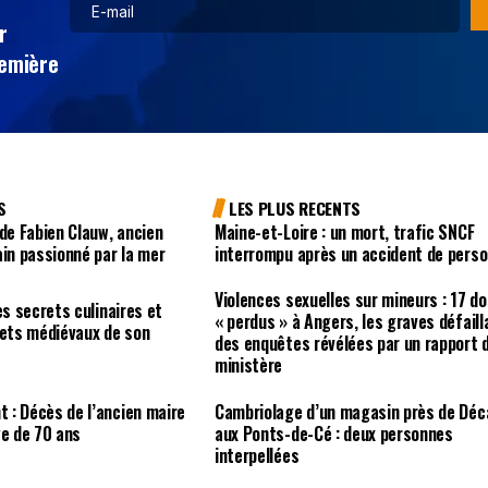
r
remière
S
LES PLUS RECENTS
 de Fabien Clauw, ancien
Maine-et-Loire : un mort, trafic SNCF
ain passionné par la mer
interrompu après un accident de pers
Violences sexuelles sur mineurs : 17 d
es secrets culinaires et
« perdus » à Angers, les graves défail
uets médiévaux de son
des enquêtes révélées par un rapport 
ministère
 : Décès de l’ancien maire
Cambriolage d’un magasin près de Déc
ge de 70 ans
aux Ponts-de-Cé : deux personnes
interpellées