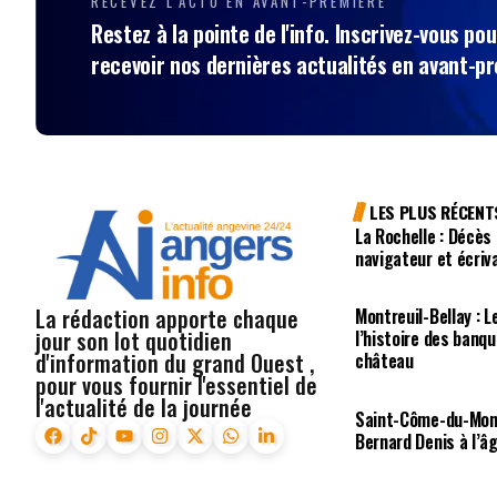
RECEVEZ L'ACTU EN AVANT-PREMIÈRE
Restez à la pointe de l'info. Inscrivez-vous pou
recevoir nos dernières actualités en avant-p
LES PLUS RÉCENT
La Rochelle : Décès
navigateur et écriv
La rédaction apporte chaque
Montreuil-Bellay : L
jour son lot quotidien
l’histoire des banq
d'information du grand Ouest ,
château
pour vous fournir l'essentiel de
l'actualité de la journée
Saint-Côme-du-Mont
Bernard Denis à l’â