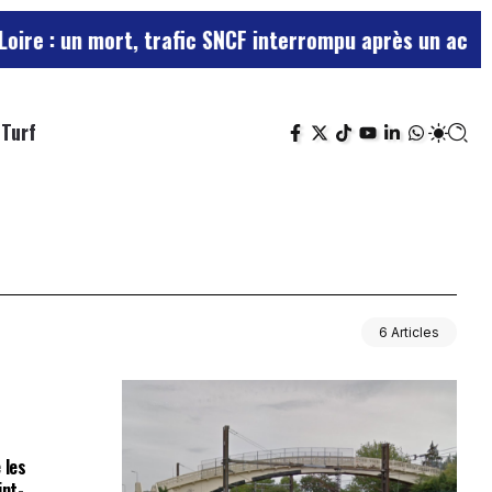
: un mort, trafic SNCF interrompu après un accident 
Turf
6 Articles
 les
int-