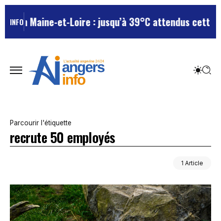
le en Maine-et-Loire : jusqu’à 39°C attendus cette se
INFO
Parcourir l'étiquette
recrute 50 employés
1 Article